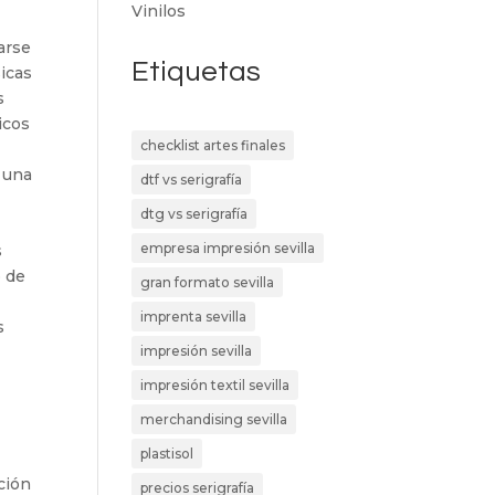
Vinilos
arse
Etiquetas
sicas
s
icos
checklist artes finales
o una
dtf vs serigrafía
dtg vs serigrafía
empresa impresión sevilla
s
o de
gran formato sevilla
imprenta sevilla
s
impresión sevilla
impresión textil sevilla
merchandising sevilla
plastisol
ción
precios serigrafía