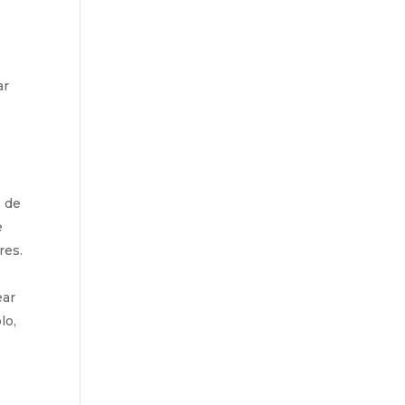
ar
e
n
s de
e
res.
ear
lo,