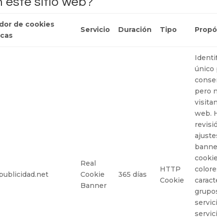
n este sitio web?
dor de cookies
Servicio
Duración
Tipo
Propó
icas
Identi
único 
conse
pero n
visitan
web. 
revisi
ajuste
banne
cookie
Real
HTTP
colore
publicidad.net
Cookie
365 días
Cookie
caract
Banner
grupo
servic
servic