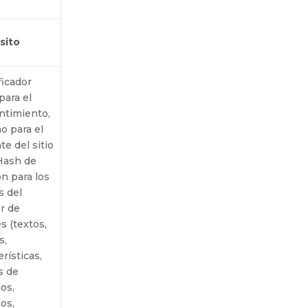
sito
ficador
para el
ntimiento,
o para el
te del sitio
Hash de
ón para los
s del
r de
s (textos,
s,
erísticas,
s de
ios,
ios,