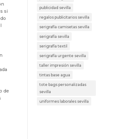
ón
publicidad sevilla
s si
regalos publicitarios sevilla
ado
l
serigrafía camisetas sevilla
serigrafía sevilla
serigrafía textil
un
serigrafía urgente sevilla
taller impresión sevilla
cada
tintas base agua
tote bags personalizadas
so de
sevilla
s
uniformes laborales sevilla