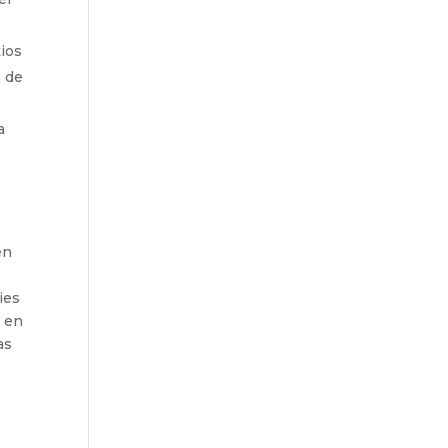
tios
n de
a
en
ies
s en
as
s