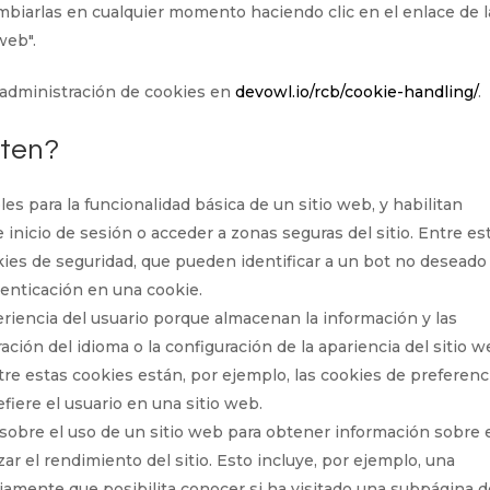
mbiarlas en cualquier momento haciendo clic en el enlace de l
web".
 administración de cookies en
devowl.io/rcb/cookie-handling/
.
sten?
s para la funcionalidad básica de un sitio web, y habilitan
inicio de sesión o acceder a zonas seguras del sitio. Entre es
okies de seguridad, que pueden identificar a un bot no deseado
tenticación en una cookie.
riencia del usuario porque almacenan la información y las
ación del idioma o la configuración de la apariencia del sitio 
tre estas cookies están, por ejemplo, las cookies de preferenc
fiere el usuario en una sitio web.
obre el uso de un sitio web para obtener información sobre 
r el rendimiento del sitio. Esto incluye, por ejemplo, una
riamente que posibilita conocer si ha visitado una subpágina d