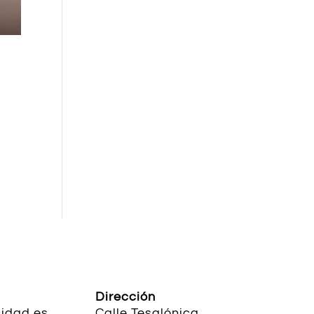
Dirección
idad.es
Calle Tesalónica