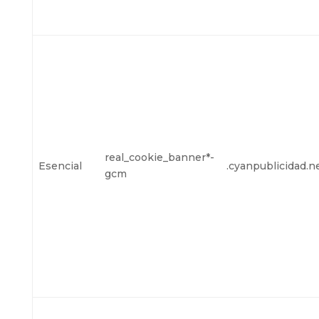
real_cookie_banner*-
Esencial
.cyanpublicidad.n
gcm