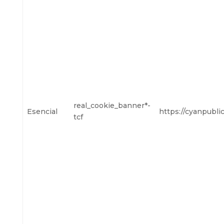
real_cookie_banner*-
Esencial
https://cyanpubli
tcf