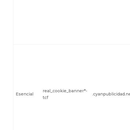
real_cookie_banner*-
Esencial
.cyanpublicidad.n
tcf