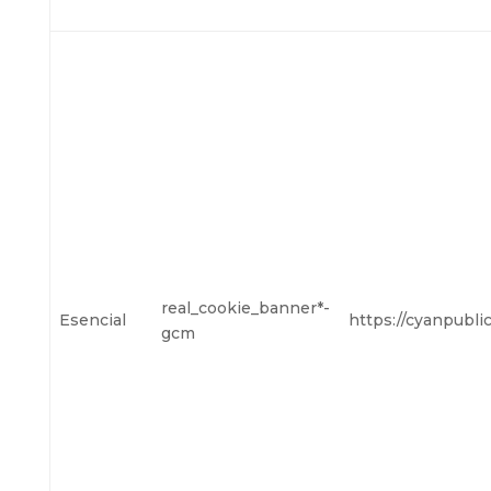
real_cookie_banner*-
Esencial
https://cyanpubli
gcm